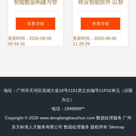
智能数据构建与管
商业智能软件 以智
理Dataphin 驱动企
能分析与数据处理
查看详情
查看详情
业数据价值释放的
服务驱动精准决策
更新时间：2026-08-06
更新时间：2026-08-06
00:34:16
11:28:39
核心引擎
地址：广州市天河区花城大道18号1101房之自编号11F02单元（仅限
办公）
电话：1899889**
Copyright © 2026
www.dongfangbiaozhun.com
数据处理服务
广州
东方标准人才服务有限公司
数据处理服务
版权所有
Sitemap